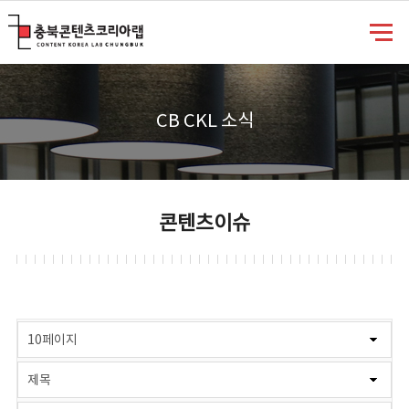
충북콘텐츠코리아랩
CB CKL 소식
콘텐츠이슈
게시물 검색