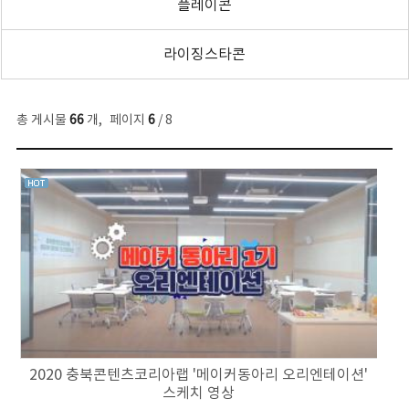
플레이콘
라이징스타콘
총 게시물
66
개
,
페이지
6
/ 8
2020 충북콘텐츠코리아랩 '메이커동아리 오리엔테이션'
스케치 영상