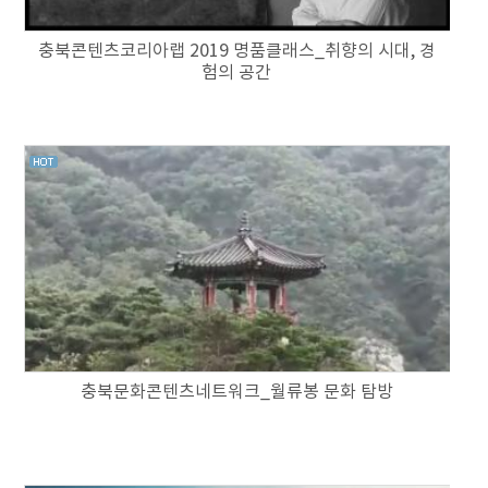
충북콘텐츠코리아랩 2019 명품클래스_취향의 시대, 경
험의 공간
충북문화콘텐츠네트워크_월류봉 문화 탐방