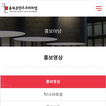
충북콘텐츠코리아랩
홍보마당
홍보영상
홍보영상
킥!스타트업