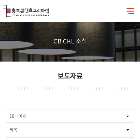
충북콘텐츠코리아랩
CB CKL 소식
보도자료
게시물 검색