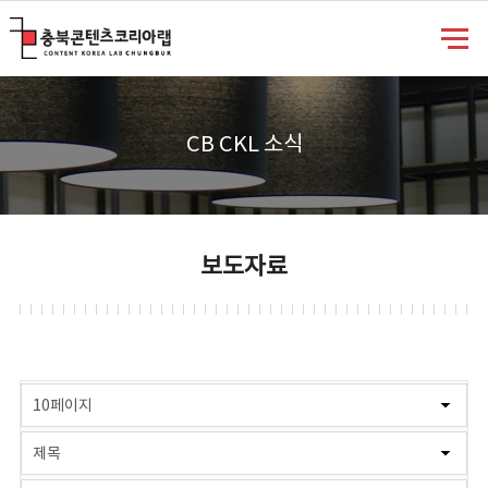
충북콘텐츠코리아랩
CB CKL 소식
보도자료
게시물 검색