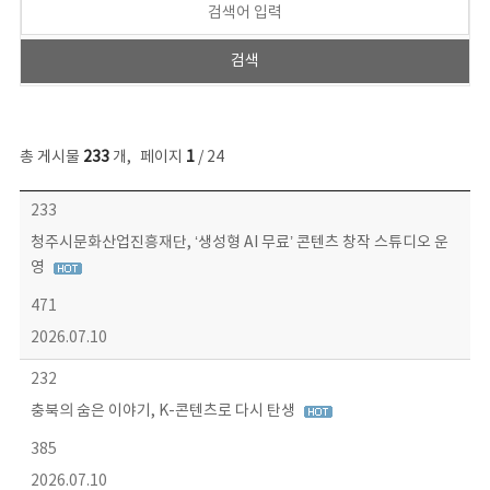
총 게시물
233
개
,
페이지
1
/ 24
보도자료 목록 - 번호, 제목, 작성자, 파일, 조회수, 작성일 정보 제공
233
청주시문화산업진흥재단, ‘생성형 AI 무료’ 콘텐츠 창작 스튜디오 운
영
471
2026.07.10
232
충북의 숨은 이야기, K-콘텐츠로 다시 탄생
385
2026.07.10