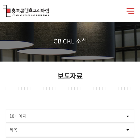
충북콘텐츠코리아랩
CB CKL 소식
보도자료
게시물 검색