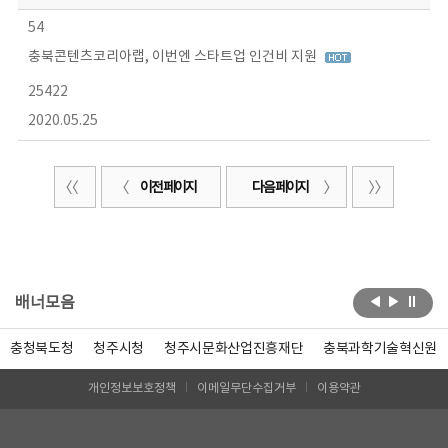
54
충북콘텐츠코리아랩, 이번엔 스타트업 인건비 지원
25422
2020.05.25
이전 페이지
다음 페이지
배너모음
충청북도청
청주시청
청주시문화산업진흥재단
충북과학기술혁신원
개인정보보호정책
이메일무단수집거부
이용약관