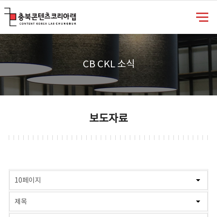
충북콘텐츠코리아랩
CB CKL 소식
보도자료
게시물 검색