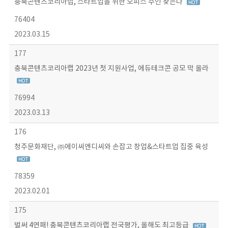
충북콘텐츠코리아랩, 스타트업을 위한 오피스 주인 찾는다
76404
2023.03.15
177
충북콘텐츠코리아랩 2023년 첫 지원사업, 에듀테크콘 공모 막 올라
76994
2023.03.13
176
청주문화재단, ㈜에이씨엔디씨와 손잡고 창업&스타트업 집중 육성
78359
2023.02.01
175
벌써 4연패! 충북콘텐츠코리아랩 전국평가, 올해도 최고등급