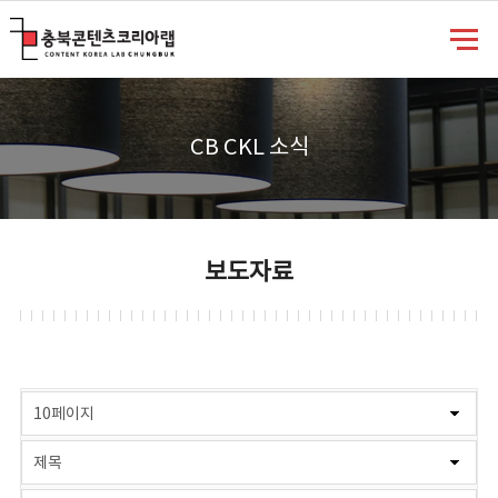
충북콘텐츠코리아랩
CB CKL 소식
보도자료
게시물 검색