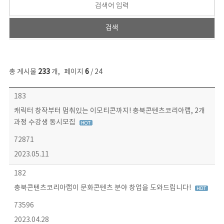
총 게시물
233
개
,
페이지
6
/ 24
보도자료 목록 - 번호, 제목, 작성자, 파일, 조회수, 작성일 정보 제공
183
캐릭터 창작부터 멈춰있는 이모티콘까지! 충북콘텐츠코리아랩, 2개
과정 수강생 동시모집
72871
2023.05.11
182
충북콘텐츠코리아랩이 문화콘텐츠 분야 창업을 도와드립니다!
73596
2023.04.28