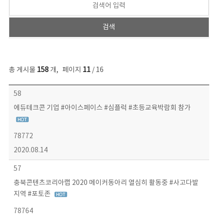
총 게시물
158
개
,
페이지
11
/ 16
콘텐츠이슈 목록 - 번호, 제목, 작성자, 파일, 조회수, 작성일 정보 제공
58
에듀테크콘 기업 #아이스페이스 #심플럭 #초등교육박람회 참가
78772
2020.08.14
57
충북콘텐츠코리아랩 2020 메이커동아리 열심히 활동중 #사고다발
지역 #포토존
78764