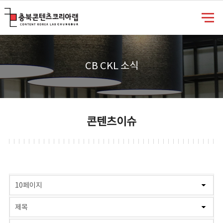
충북콘텐츠코리아랩
CB CKL 소식
콘텐츠이슈
게시물 검색