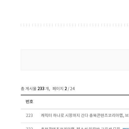
게시물 검색
총 게시물
233
개
,
페이지
2
/ 24
번호
보도자료 목록 - 번호, 제목, 작성자, 파일, 조회수, 작성일 정보 제공
223
캐릭터 하나로 시장까지 간다 충북콘텐츠코리아랩, 