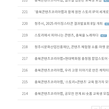
222
충북콘텐츠코리아랩, 웹소설 입문반 교육생 모집
221
'충북콘텐츠코리아랩과 함께 원천 스토리 IP의 세계로
220
청주시, 2025 라이징스타콘 결과발표회 8일 개최
219
스토리에서 피어나는 콘텐츠, 충북을 노래하다
218
청주시문화산업진흥재단, 콘텐츠 체험형 쇼룸·마켓 
217
충북콘텐츠코리아랩×현대백화점 충청점 팝업스토어
216
충북콘텐츠코리아랩, 우리 고장 이야기로 만든 캐릭터
215
충북콘텐츠코리아랩, ‘스토리×콘텐츠’ 교육 참가자 
214
충북콘텐츠코리아랩, 공모전 연계 AI 숏폼 교육생 모