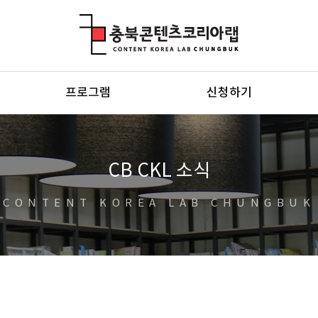
충북콘텐츠코리아랩
프로그램
신청하기
CB CKL 소식
CONTENT KOREA LAB CHUNGBUK