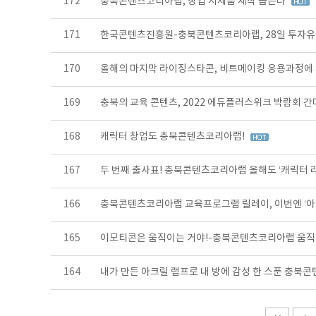
172
충북콘텐츠코리아랩, 창업 시제품 제작 돕는다
171
한국콘텐츠진흥원-충북콘텐츠코리아랩, 28일 투자유
170
올해의 마지막 라이징스타콘, 비트메이킹 응용과정에
169
충북의 교육 콘텐츠, 2022 에듀플러스위크 박람회 간
168
캐릭터 창업도 충북콘텐츠코리아랩!
167
두 번째 출사표! 충북콘텐츠코리아랩 올해도 ‘캐릭터 
166
충북콘텐츠코리아랩 교육프로그램 릴레이, 이번엔 ‘아
165
이모티콘은 움직이는 거야!-충북콘텐츠코리아랩 움직
164
내가 만든 아크릴 램프로 내 방에 감성 한 스푼 충북