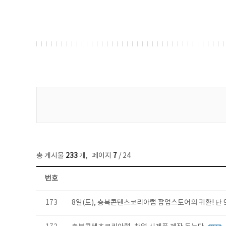
게시물 검색
총 게시물
233
개
,
페이지
7
/ 24
번호
보도자료 목록 - 번호, 제목, 작성자, 파일, 조회수, 작성일 정보 제공
173
8일(토), 충북콘텐츠코리아랩 팝업스토어의 귀환! 단 