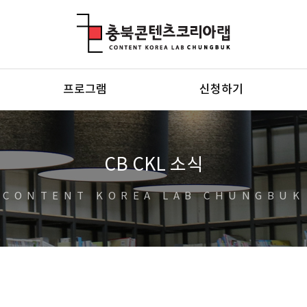
충북콘텐츠코리아랩
프로그램
신청하기
CB CKL 소식
CONTENT KOREA LAB CHUNGBUK