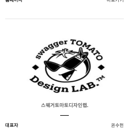
홈페이지
바로가기
스웨거토마토디자인랩.
대표자
권수헌