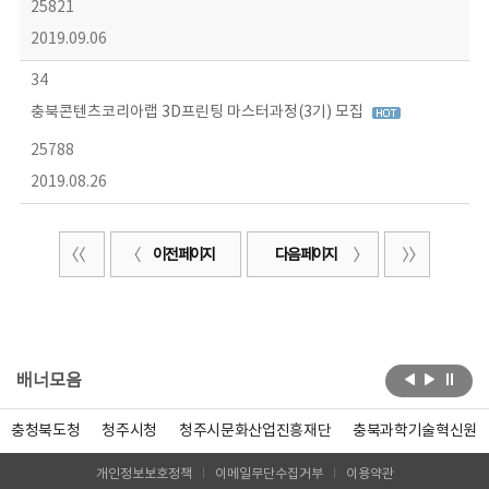
25821
2019.09.06
34
충북콘텐츠코리아랩 3D프린팅 마스터과정(3기) 모집
25788
2019.08.26
이전 페이지
다음 페이지
배너모음
충청북도청
청주시청
청주시문화산업진흥재단
충북과학기술혁신원
개인정보보호정책
이메일무단수집거부
이용약관