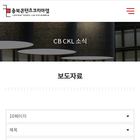
충북콘텐츠코리아랩
CB CKL 소식
보도자료
게시물 검색