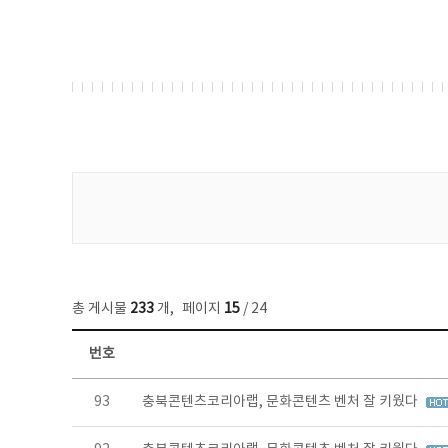
게시물 검색
총 게시물
233
개
,
페이지
15
/ 24
번호
보도자료 목록 - 번호, 제목, 작성자, 파일, 조회수, 작성일 정보 제공
93
충북콘텐츠코리아랩, 문화콘텐츠 벤처 잘 키웠다