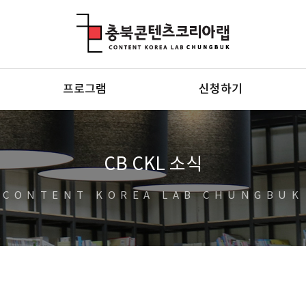
충북콘텐츠코리아랩
프로그램
신청하기
CB CKL 소식
CONTENT KOREA LAB CHUNGBUK