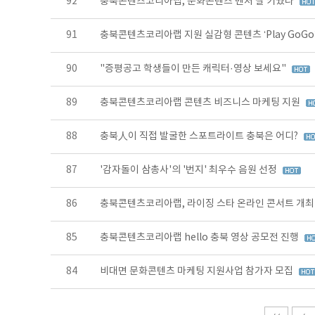
92
충북콘텐츠코리아랩, 문화콘텐츠 벤처 잘 키웠다
91
충북콘텐츠코리아랩 지원 실감형 콘텐츠 ‘Play GoGo
90
"증평공고 학생들이 만든 캐릭터·영상 보세요"
89
충북콘텐츠코리아랩 콘텐츠 비즈니스 마케팅 지원
88
충북人이 직접 발굴한 스포트라이트 충북은 어디?
87
'감자돌이 삼총사'의 '번지' 최우수 음원 선정
86
충북콘텐츠코리아랩, 라이징 스타 온라인 콘서트 개
85
충북콘텐츠코리아랩 hello 충북 영상 공모전 진행
84
비대면 문화콘텐츠 마케팅 지원사업 참가자 모집