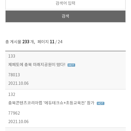
총 게시물
233
개
,
페이지
11
/ 24
보도자료 목록 - 번호, 제목, 작성자, 파일, 조회수, 작성일 정보 제공
133
제페토에 충북 미래지공원이 떴다!
78013
2021.10.06
132
충북콘텐츠코리아랩 '에듀테크쇼+초등교육전' 참가
77962
2021.10.06