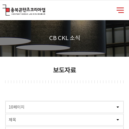
충북콘텐츠코리아랩
CB CKL 소식
보도자료
게시물 검색