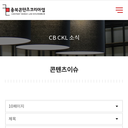
충북콘텐츠코리아랩
CB CKL 소식
콘텐츠이슈
게시물 검색