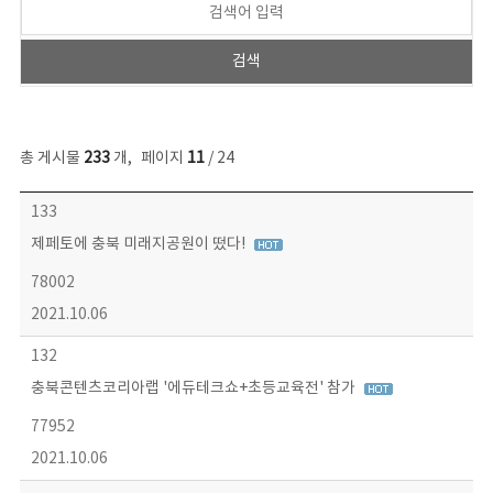
총 게시물
233
개
,
페이지
11
/ 24
보도자료 목록 - 번호, 제목, 작성자, 파일, 조회수, 작성일 정보 제공
133
제페토에 충북 미래지공원이 떴다!
78002
2021.10.06
132
충북콘텐츠코리아랩 '에듀테크쇼+초등교육전' 참가
77952
2021.10.06