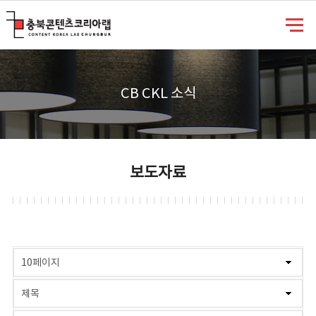
충북콘텐츠코리아랩
CB CKL 소식
보도자료
게시물 검색