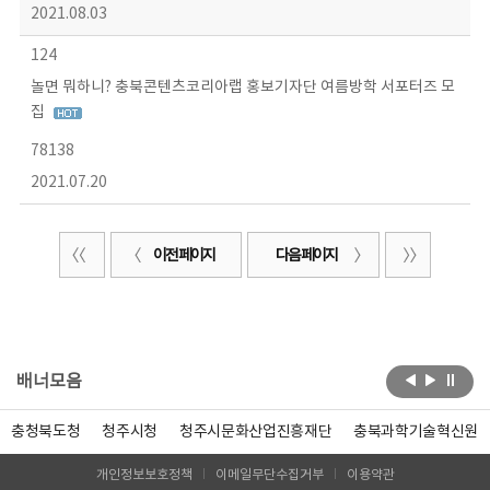
2021.08.03
124
놀면 뭐하니? 충북콘텐츠코리아랩 홍보기자단 여름방학 서포터즈 모
집
78138
2021.07.20
이전 페이지
다음 페이지
배너모음
충청북도청
청주시청
청주시문화산업진흥재단
충북과학기술혁신원
개인정보보호정책
이메일무단수집거부
이용약관