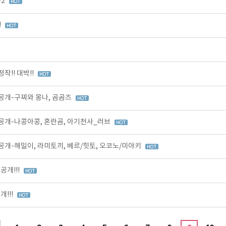
-2
!
!! 대박!!
공개-구찌와 몽나, 곰곰즈
공개-나콩아콩, 혼란곰, 아기천사_러브
개-해밀이, 라미토끼, 베르/힛토, 오코노/미야키
개!!!
!!!