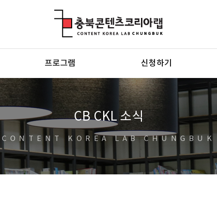
충북콘텐츠코리아랩
프로그램
신청하기
CB CKL 소식
CONTENT KOREA LAB CHUNGBUK