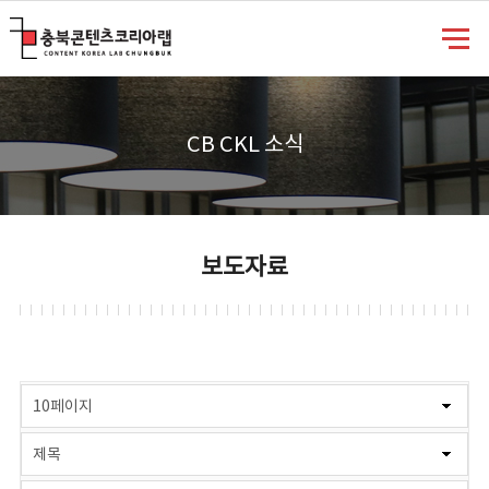
충북콘텐츠코리아랩
CB CKL 소식
보도자료
게시물 검색