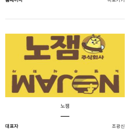
홈페이지
바로가기
노잼
대표자
조광신