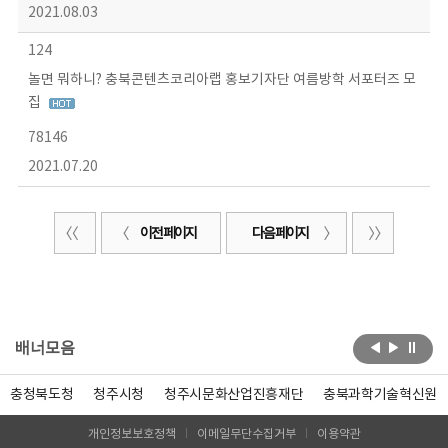
2021.08.03
124
놀면 뭐하니? 충북콘텐츠코리아랩 홍보기자단 여름방학 서포터즈 모
집
78146
2021.07.20
이전 페이지
다음 페이지
배너모음
충청북도청
청주시청
청주시문화산업진흥재단
충북과학기술혁신원
개인정보보호정책
이메일무단수집거부
이용약관