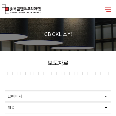
충북콘텐츠코리아랩
CB CKL 소식
보도자료
게시물 검색