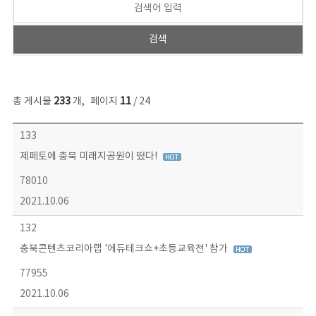
총 게시물
233
개
,
페이지
11
/ 24
보도자료 목록 - 번호, 제목, 작성자, 파일, 조회수, 작성일 정보 제공
133
제페토에 충북 미래지공원이 떴다!
78010
2021.10.06
132
충북콘텐츠코리아랩 '에듀테크쇼+초등교육전' 참가
77955
2021.10.06