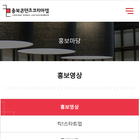
충북콘텐츠코리아랩
홍보마당
홍보영상
홍보영상
킥!스타트업