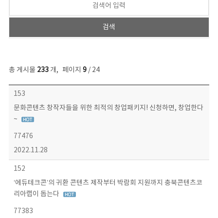
총 게시물
233
개
,
페이지
9
/ 24
보도자료 목록 - 번호, 제목, 작성자, 파일, 조회수, 작성일 정보 제공
153
문화콘텐츠 창작자들을 위한 최적의 창업패키지! 신청하면, 창업한다
~
77476
2022.11.28
152
‘에듀테크콘’의 귀환 콘텐츠 제작부터 박람회 지원까지 충북콘텐츠코
리아랩이 돕는다
77383