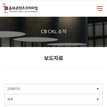
충북콘텐츠코리아랩
CB CKL 소식
보도자료
게시물 검색