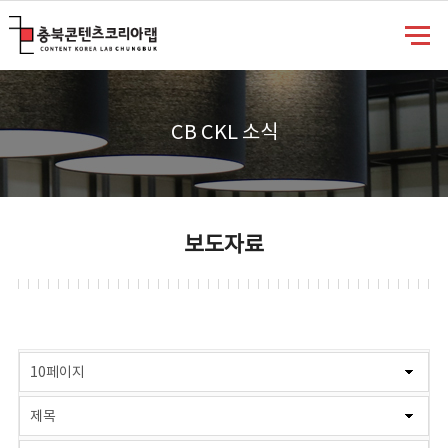
충북콘텐츠코리아랩
CB CKL 소식
보도자료
게시물 검색