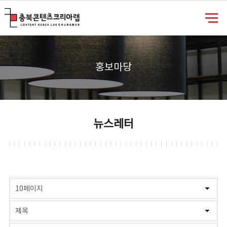
충북콘텐츠코리아랩
홍보마당
뉴스레터
게시물 검색