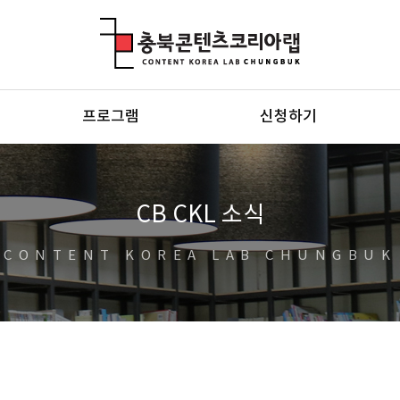
충북콘텐츠코리아랩
프로그램
신청하기
CB CKL 소식
CONTENT KOREA LAB CHUNGBUK