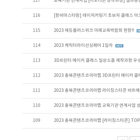
117
교육기관 연계사업 [이모티콘 창작과정] 결과공
116
[장비마스터링] 레이저커팅기 초보자 클래스 아
115
2023 에듀플러스위크 미래교육박람회 현장!!
114
2023 캐릭터라이선싱페어 1일차
113
3D프린터 메이커 클래스 일상소품 제작과정 우수
112
2023 충북콘텐츠코리아랩 3D프린터 메이커 
111
2023 충북콘텐츠코리아랩 라이징스타콘 비트메
110
2023 충북콘텐츠코리아랩 교육기관 연계사업 
109
2023 충북콘텐츠코리아랩 [라이징스타콘] TOP 