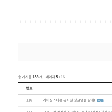
게시물 검색
총 게시물
158
개
,
페이지
5
/ 16
번호
콘텐츠이슈 목록 - 번호, 제목, 작성자, 파일, 조회수, 작성일 정보 제공
118
라이징스타콘 뮤지션 싱글앨범 발매!