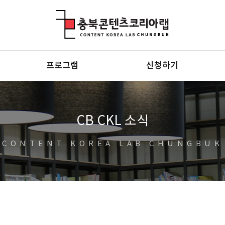
충북콘텐츠코리아랩
프로그램
신청하기
CB CKL 소식
CONTENT KOREA LAB CHUNGBUK