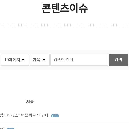
콘텐츠이슈
제목
 접수하겠소" 텀블벅 펀딩 안내