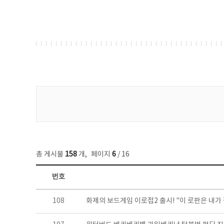
게시물 검색
총 게시물
158
개
,
페이지
6
/ 16
번호
콘텐츠이슈 목록 - 번호, 제목, 작성자, 파일, 조회수, 작성일 정보 제공
108
화제의 보드게임 이로접2 출시! "이 로판은 내가