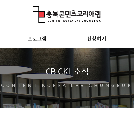
충북콘텐츠코리아랩
프로그램
신청하기
CB CKL 소식
CONTENT KOREA LAB CHUNGBUK