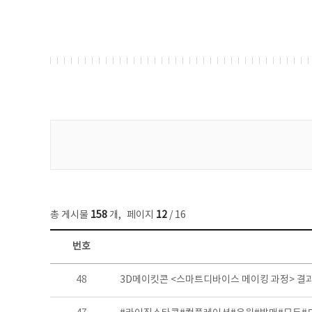
게시물 검색
총 게시물
158
개
,
페이지
12
/ 16
번호
콘텐츠이슈 목록 - 번호, 제목, 작성자, 파일, 조회수, 작성일 정보 제공
48
3D메이킷콘 <스마트디바이스 메이킹 과정> 