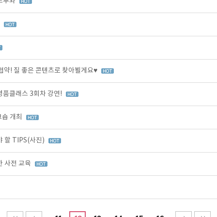
드루와
프
! 질 좋은 콘텐츠로 찾아뵐게요♥
 명품클래스 3회차 강연!
크숍 개최
 TIPS(사진)
 사전 교육