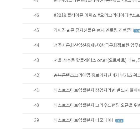
47
#라이징스타콘#컴플레이션#음원#발매#모두#
46
#2019 플레이콘 어워즈 #요리크리에이터 #소
45
라이징★콘 뮤지션들은 현재 멘토링 진행중
44
청주시문화산업진흥재단X한국문화정보원 업무협약
43
서울 성수동 핫플레이스 or.er(오르에르) 대표,
42
충북콘텐츠코리아랩 홍보기자단 4기 부기즈 워
41
넥스트스타트업챌린지 창업자라면 반드시 알아야 할
40
넥스트스타트업챌린지 크라우드펀딩 오픈을 위한
39
넥스트스타트업챌린지 데모데이!