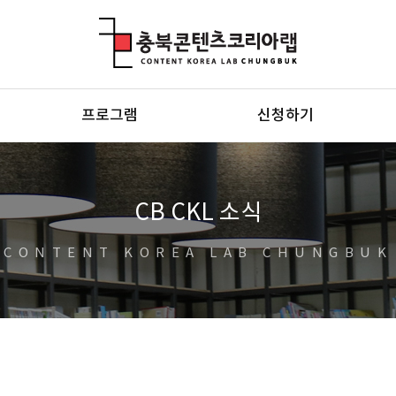
충북콘텐츠코리아랩
프로그램
신청하기
CB CKL 소식
CONTENT KOREA LAB CHUNGBUK