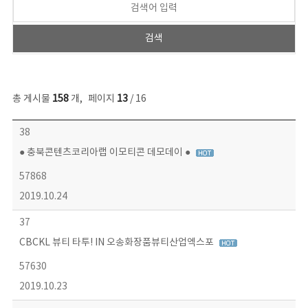
총 게시물
158
개
,
페이지
13
/ 16
콘텐츠이슈 목록 - 번호, 제목, 작성자, 파일, 조회수, 작성일 정보 제공
38
● 충북콘텐츠코리아랩 이모티콘 데모데이 ●
57868
2019.10.24
37
CBCKL 뷰티 타투! IN 오송화장품뷰티산업엑스포
57630
2019.10.23