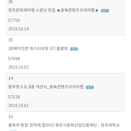
36
청주문화재야행 소문난 맛집 ★충북콘텐츠코리아랩★
57750
2019.10.14
35
3D메이킷콘 마스터과정 3기 품평회
57698
2019.10.02
34
동부창고 6, 8동 개관식_충북콘텐츠코리아랩
57528
2019.10.01
33
충북의 창업·창작에 힘쓰다! 청주시문화산업진흥재단 - 청주대학교