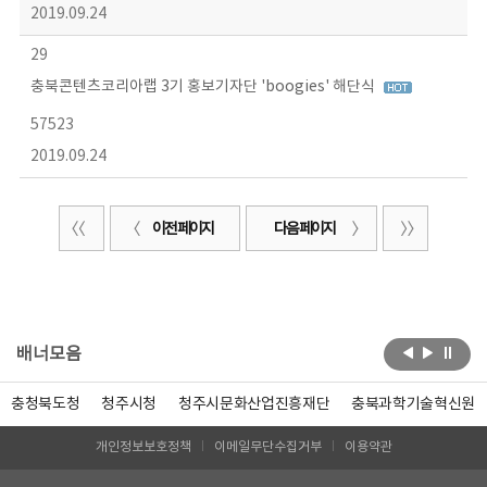
2019.09.24
29
충북콘텐츠코리아랩 3기 홍보기자단 'boogies' 해단식
57523
2019.09.24
이전 페이지
다음 페이지
배너모음
충청북도청
청주시청
청주시문화산업진흥재단
충북과학기술혁신원
개인정보보호정책
이메일무단수집거부
이용약관