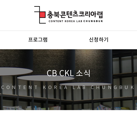
충북콘텐츠코리아랩
프로그램
신청하기
CB CKL 소식
CONTENT KOREA LAB CHUNGBUK