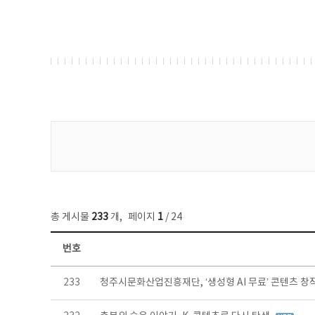
게시물 검색
총 게시물
233
개
,
페이지
1
/ 24
번호
보도자료 목록 - 번호, 제목, 작성자, 파일, 조회수, 작성일 정보 제공
233
청주시문화산업진흥재단, ‘생성형 AI 무료’ 콘텐츠 