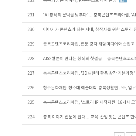
232
충북의 숨은 이야기, K-콘텐츠로 다시 탄생
231
“AI 창작의 문턱을 낮추다”… 충북콘텐츠코리아랩, ‘A
230
이야기가 콘텐츠가 되는 시대, 창작자를 위한 스토리 
229
충북콘텐츠코리아랩, 웹툰 강자 재담미디어와 손잡고
228
AI와 웹툰이 만나는 창작의 첫걸음… 충북콘텐츠코리
227
충북콘텐츠코리아랩, '3D프린터 활용 창작 기본과정'
226
청주문화재단·청주대 예술대학·충북생활연구소, 업
225
충북콘텐츠코리아랩, '스토리 IP 제작지원' 16개사 
224
충북 이야기 웹툰이 된다… 교육·산업 잇는 콘텐츠 협