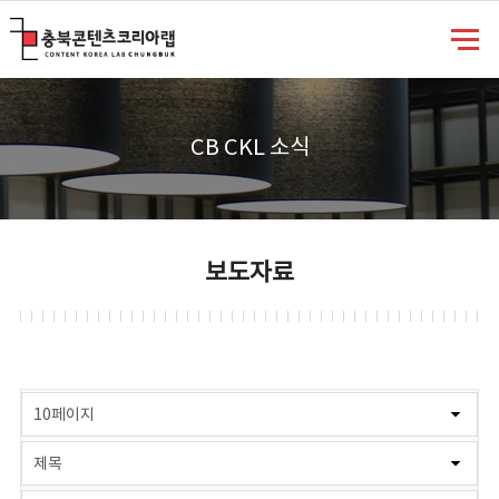
충북콘텐츠코리아랩
CB CKL 소식
보도자료
게시물 검색