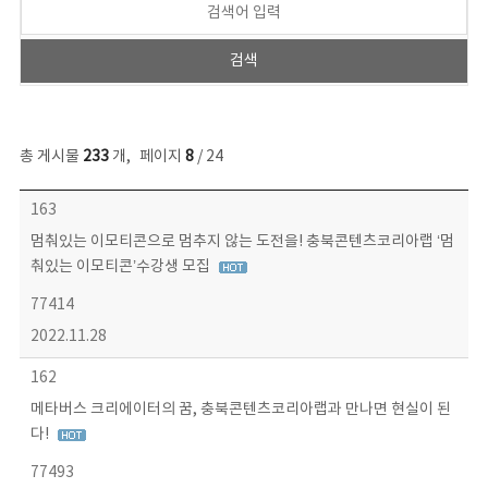
총 게시물
233
개
,
페이지
8
/ 24
보도자료 목록 - 번호, 제목, 작성자, 파일, 조회수, 작성일 정보 제공
163
멈춰있는 이모티콘으로 멈추지 않는 도전을! 충북콘텐츠코리아랩 ‘멈
춰있는 이모티콘’수강생 모집
77414
2022.11.28
162
메타버스 크리에이터의 꿈, 충북콘텐츠코리아랩과 만나면 현실이 된
다!
77493