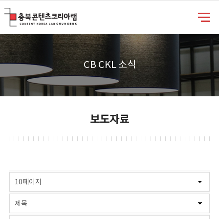
충북콘텐츠코리아랩
CB CKL 소식
보도자료
게시물 검색