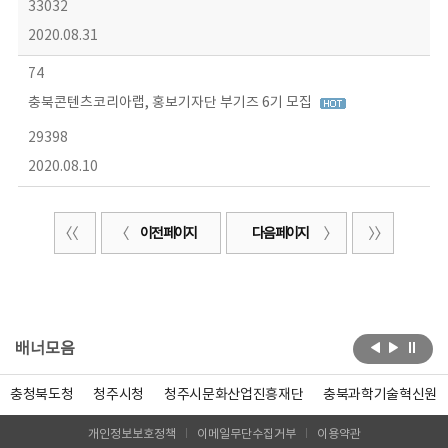
33032
2020.08.31
74
충북콘텐츠코리아랩, 홍보기자단 부기즈 6기 모집
29398
2020.08.10
이전 페이지
다음 페이지
배너모음
충청북도청
청주시청
청주시문화산업진흥재단
충북과학기술혁신원
개인정보보호정책
이메일무단수집거부
이용약관