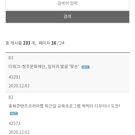
총 게시물
233
개
,
페이지
16
/ 24
보도자료 목록 - 번호, 제목, 작성자, 파일, 조회수, 작성일 정보 제공
83
더워크-청주문화재단, 일자리 발굴 '맞손'
43291
2020.12.02
82
충북콘텐츠코리아랩 퇴근길 교육프로그램 캐릭터 디자이너 도전!
42573
2020.12.02