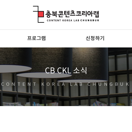
충북콘텐츠코리아랩
프로그램
신청하기
CB CKL 소식
CONTENT KOREA LAB CHUNGBUK