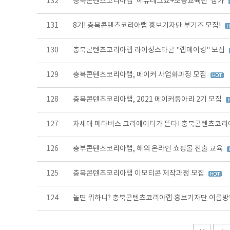
132
충북콘텐츠코리아랩 '에듀테크쇼+초등교육전' 참가
131
8기! 충북콘텐츠코리아랩 홍보기자단 부기즈 모집!
130
충북콘텐츠코리아랩 라이징스타콘 "랩메이킹" 모집
129
충북콘텐츠코리아랩, 메이커 사업화과정 모집
128
충북콘텐츠코리아랩, 2021 메이커동아리 2기 모집
127
차세대 메타버스 크리에이터가 뜬다! 충북콘텐츠코리
126
충부콘텐츠코리아랩, 해외 온라인 쇼핑몰 진출 교육
125
충북콘텐츠코리아랩 이모티콘 제작과정 모집
124
놀면 뭐하니? 충북콘텐츠코리아랩 홍보기자단 여름방