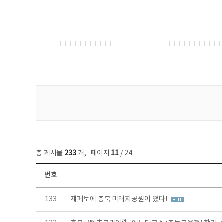
게시물 검색
총 게시물
233
개
,
페이지
11
/ 24
번호
보도자료 목록 - 번호, 제목, 작성자, 파일, 조회수, 작성일 정보 제공
133
제페토에 충북 미래지공원이 떴다!