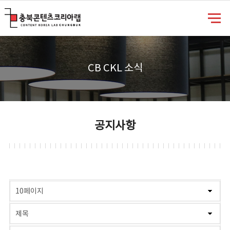
충북콘텐츠코리아랩
CB CKL 소식
공지사항
게시물 검색