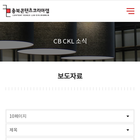
충북콘텐츠코리아랩
CB CKL 소식
보도자료
게시물 검색