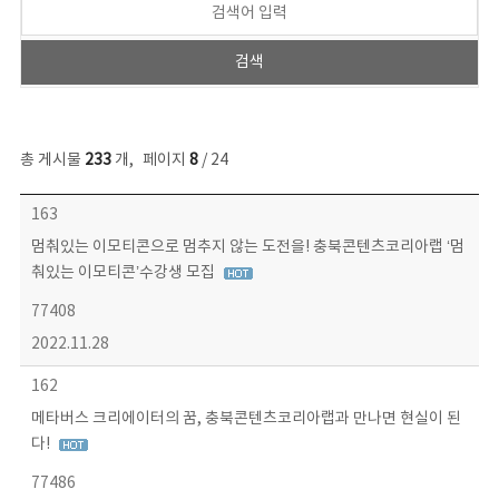
총 게시물
233
개
,
페이지
8
/ 24
보도자료 목록 - 번호, 제목, 작성자, 파일, 조회수, 작성일 정보 제공
163
멈춰있는 이모티콘으로 멈추지 않는 도전을! 충북콘텐츠코리아랩 ‘멈
춰있는 이모티콘’수강생 모집
77408
2022.11.28
162
메타버스 크리에이터의 꿈, 충북콘텐츠코리아랩과 만나면 현실이 된
다!
77486