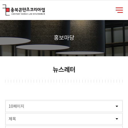
충북콘텐츠코리아랩
홍보마당
뉴스레터
게시물 검색