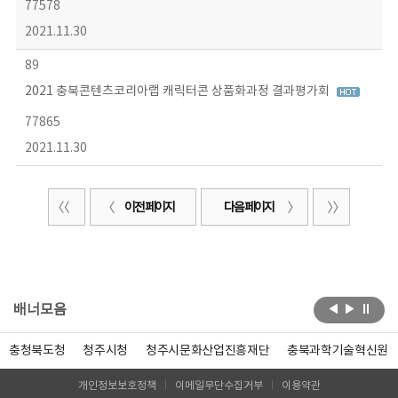
77578
2021.11.30
89
2021 충북콘텐츠코리아랩 캐릭터콘 상품화과정 결과평가회
77865
2021.11.30
이전 페이지
다음 페이지
배너모음
충청북도청
청주시청
청주시문화산업진흥재단
충북과학기술혁신원
개인정보보호정책
이메일무단수집거부
이용약관