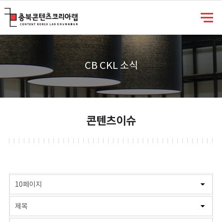
충북콘텐츠코리아랩
CB CKL 소식
콘텐츠이슈
게시물 검색