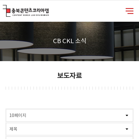
충북콘텐츠코리아랩
CB CKL 소식
보도자료
게시물 검색