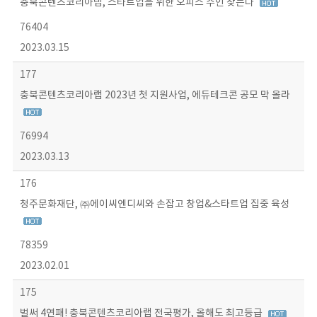
충북콘텐츠코리아랩, 스타트업을 위한 오피스 주인 찾는다
76404
2023.03.15
177
충북콘텐츠코리아랩 2023년 첫 지원사업, 에듀테크콘 공모 막 올라
76994
2023.03.13
176
청주문화재단, ㈜에이씨엔디씨와 손잡고 창업&스타트업 집중 육성
78359
2023.02.01
175
벌써 4연패! 충북콘텐츠코리아랩 전국평가, 올해도 최고등급