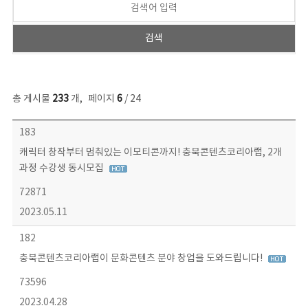
총 게시물
233
개
,
페이지
6
/ 24
보도자료 목록 - 번호, 제목, 작성자, 파일, 조회수, 작성일 정보 제공
183
캐릭터 창작부터 멈춰있는 이모티콘까지! 충북콘텐츠코리아랩, 2개
과정 수강생 동시모집
72871
2023.05.11
182
충북콘텐츠코리아랩이 문화콘텐츠 분야 창업을 도와드립니다!
73596
2023.04.28