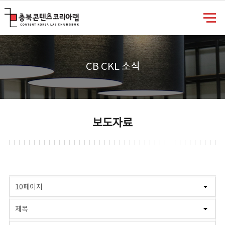
충북콘텐츠코리아랩
CB CKL 소식
보도자료
게시물 검색