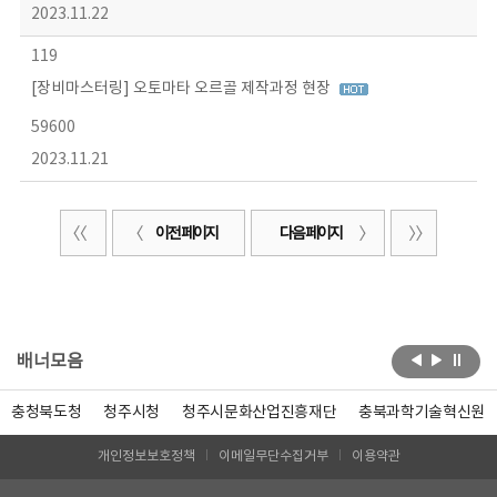
2023.11.22
119
[장비마스터링] 오토마타 오르골 제작과정 현장
59600
2023.11.21
이전 페이지
다음 페이지
배너모음
충청북도청
청주시청
청주시문화산업진흥재단
충북과학기술혁신원
개인정보보호정책
이메일무단수집거부
이용약관