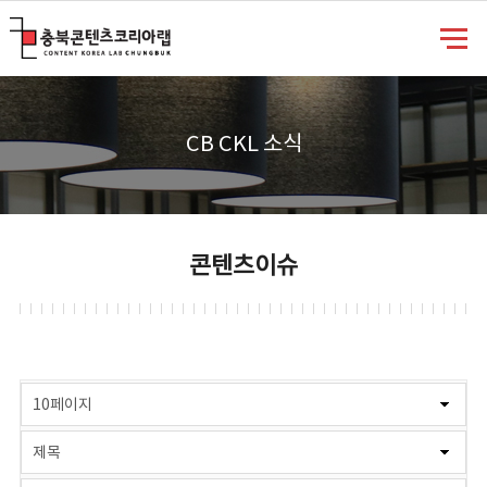
충북콘텐츠코리아랩
CB CKL 소식
콘텐츠이슈
게시물 검색