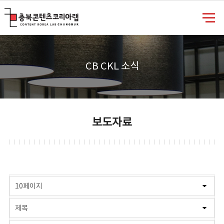
충북콘텐츠코리아랩
CB CKL 소식
보도자료
게시물 검색