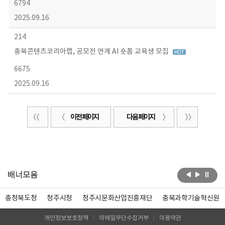
6794
2025.09.16
214
충북콘텐츠코리아랩, 공모전 연계 AI 숏폼 교육생 모집
6675
2025.09.16
이전 페이지
다음 페이지
배너모음
충청북도청
청주시청
청주시문화산업진흥재단
충북과학기술혁신원
개인정보보호정책
이메일무단수집거부
이용약관