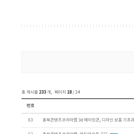
게시물 검색
총 게시물
233
개
,
페이지
18
/ 24
번호
보도자료 목록 - 번호, 제목, 작성자, 파일, 조회수, 작성일 정보 제공
63
충북콘텐츠코리아랩 3d 메이킷콘, 디자인 상품 기초