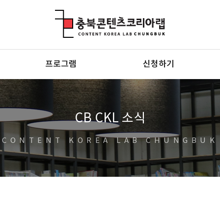
충북콘텐츠코리아랩
프로그램
신청하기
CB CKL 소식
CONTENT KOREA LAB CHUNGBUK