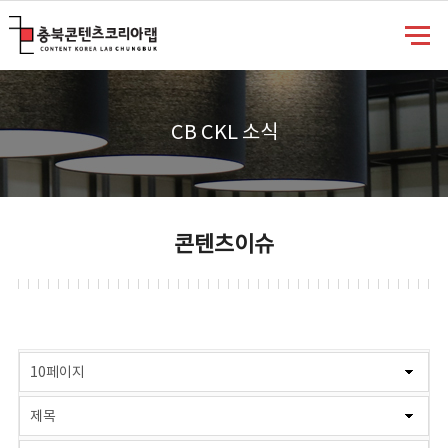
충북콘텐츠코리아랩
CB CKL 소식
콘텐츠이슈
게시물 검색