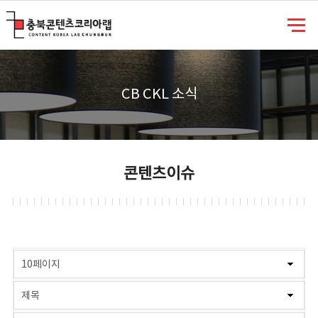
충북콘텐츠코리아랩
CB CKL 소식
콘텐츠이슈
게시물 검색