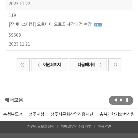
2023.11.22
119
[장비마스터링] 오토마타 오르골 제작과정 현장
59608
2023.11.21
이전 페이지
다음 페이지
배너모음
충청북도청
청주시청
청주시문화산업진흥재단
충북과학기술혁신원
개인정보보호정책
이메일무단수집거부
이용약관