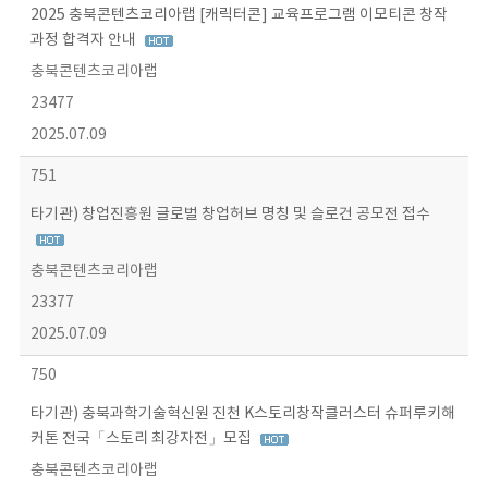
2025 충북콘텐츠코리아랩 [캐릭터콘] 교육프로그램 이모티콘 창작
과정 합격자 안내
충북콘텐츠코리아랩
23477
2025.07.09
751
타기관) 창업진흥원 글로벌 창업허브 명칭 및 슬로건 공모전 접수
충북콘텐츠코리아랩
23377
2025.07.09
750
타기관) 충북과학기술혁신원 진천 K스토리창작클러스터 슈퍼루키해
커톤 전국「스토리 최강자전」모집
충북콘텐츠코리아랩