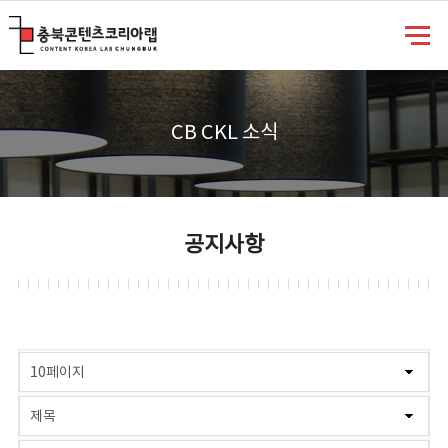
충북콘텐츠코리아랩
CB CKL 소식
공지사항
게시물 검색