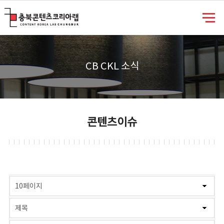
충북콘텐츠코리아랩
CB CKL 소식
콘텐츠이슈
게시물 검색