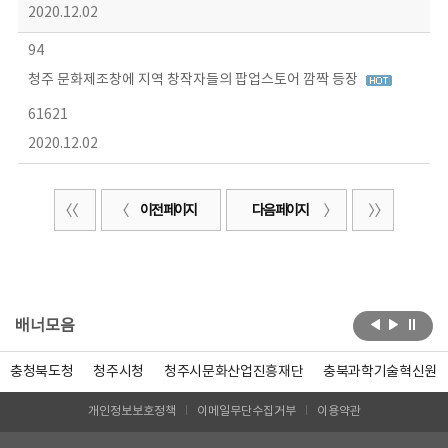
2020.12.02
94
청주 문화제조창에 지역 창작자들의 팝업스토어 깜짝 등장
61621
2020.12.02
이전 페이지
다음 페이지
배너모음
충청북도청
청주시청
청주시문화산업진흥재단
충북과학기술혁신원
개인정보보호정책
이메일무단수집거부
이용약관