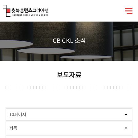
충북콘텐츠코리아랩
CB CKL 소식
보도자료
게시물 검색