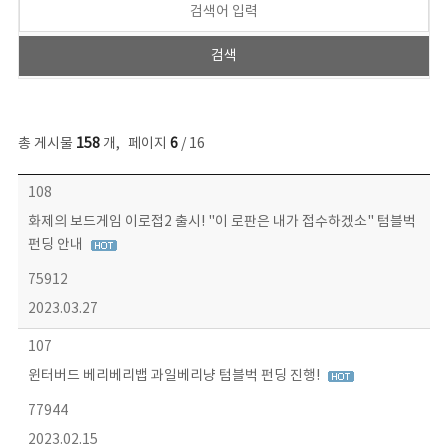
총 게시물
158
개
,
페이지
6
/ 16
콘텐츠이슈 목록 - 번호, 제목, 작성자, 파일, 조회수, 작성일 정보 제공
108
화제의 보드게임 이로접2 출시! "이 로판은 내가 접수하겠소" 텀블벅
펀딩 안내
75912
2023.03.27
107
윈터버드 베리베리뱁 과일베리냥 텀블벅 펀딩 진행!
77944
2023.02.15