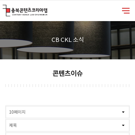
충북콘텐츠코리아랩
CB CKL 소식
콘텐츠이슈
게시물 검색