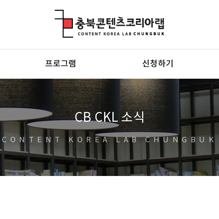
충북콘텐츠코리아랩
프로그램
신청하기
CB CKL 소식
CONTENT KOREA LAB CHUNGBUK