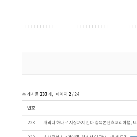
게시물 검색
총 게시물
233
개
,
페이지
2
/ 24
번호
보도자료 목록 - 번호, 제목, 작성자, 파일, 조회수, 작성일 정보 제공
223
캐릭터 하나로 시장까지 간다 충북콘텐츠코리아랩, 