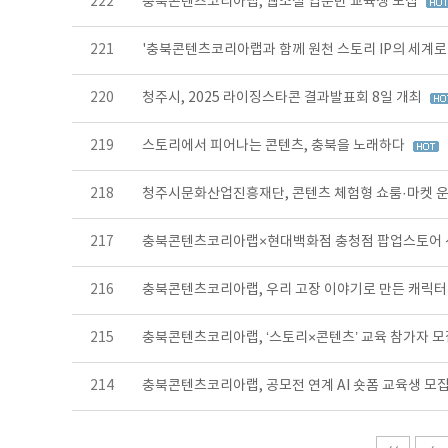
222
충북콘텐츠코리아랩, 웹소설 입문반 교육생 모집
221
'충북콘텐츠코리아랩과 함께 원천 스토리 IP의 세계로
220
청주시, 2025 라이징스타콘 결과발표회 8일 개최
219
스토리에서 피어나는 콘텐츠, 충북을 노래하다
218
청주시문화산업진흥재단, 콘텐츠 체험형 쇼룸·마켓 
217
충북콘텐츠코리아랩×현대백화점 충청점 팝업스토어
216
충북콘텐츠코리아랩, 우리 고장 이야기로 만든 캐릭터
215
충북콘텐츠코리아랩, ‘스토리×콘텐츠’ 교육 참가자 
214
충북콘텐츠코리아랩, 공모전 연계 AI 숏폼 교육생 모