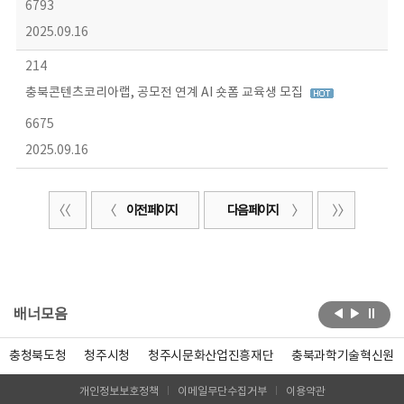
6793
2025.09.16
214
충북콘텐츠코리아랩, 공모전 연계 AI 숏폼 교육생 모집
6675
2025.09.16
이전 페이지
다음 페이지
배너모음
충청북도청
청주시청
청주시문화산업진흥재단
충북과학기술혁신원
개인정보보호정책
이메일무단수집거부
이용약관