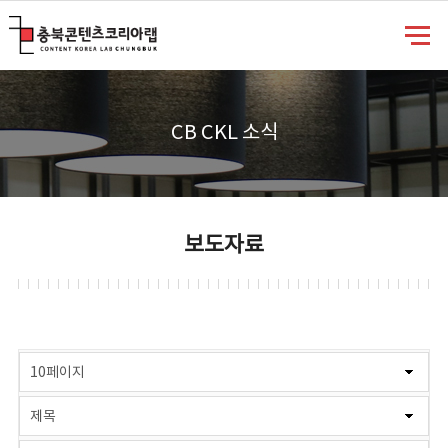
충북콘텐츠코리아랩
CB CKL 소식
보도자료
게시물 검색